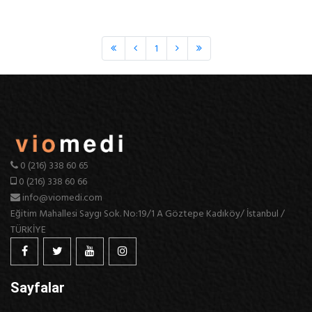
1
0 (216) 338 60 65
0 (216) 338 60 66
info@viomedi.com
Eğitim Mahallesi Saygı Sok. No:19/1 A Göztepe Kadıköy/ İstanbul /
TÜRKİYE
Sayfalar