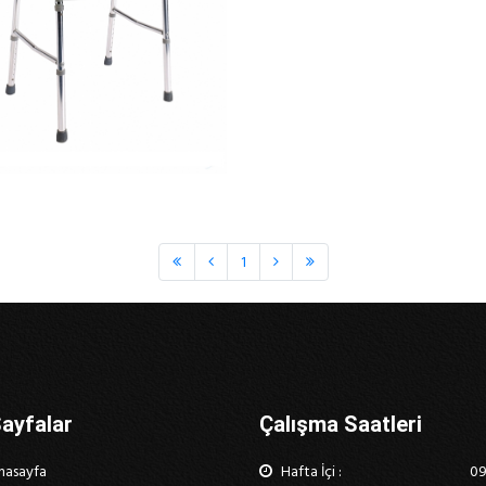
1
ayfalar
Çalışma Saatleri
nasayfa
Hafta İçi :
09