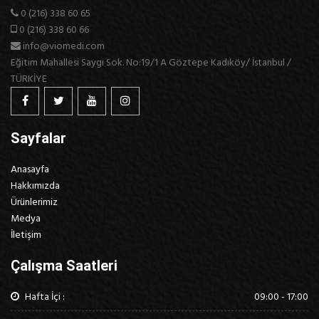
0 (216) 338 60 65
0 (216) 338 60 66
info@viomedi.com
Eğitim Mahallesi Saygı Sok. No:19/1 A Göztepe Kadıköy/ İstanbul /
TÜRKİYE
Sayfalar
Anasayfa
Hakkımızda
Ürünlerimiz
Medya
İletişim
Çalışma Saatleri
Hafta İçi :
09:00 - 17:00