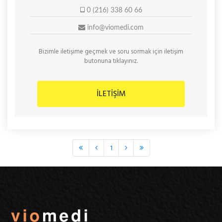
0 (216) 338 60 66
info@viomedi.com
Bizimle
iletişime
geçmek ve
soru sormak
için iletişim
butonuna tıklayınız.
İLETİŞİM
1